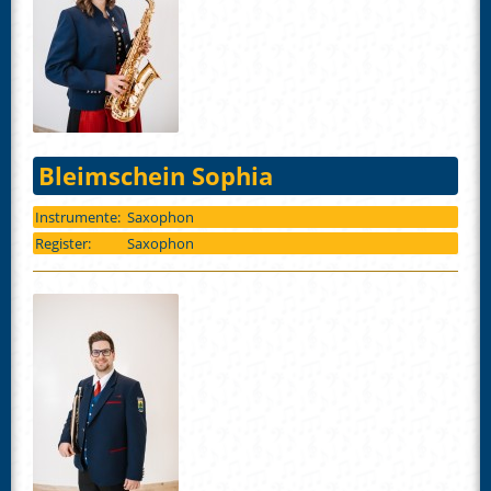
Bleimschein Sophia
Instrumente:
Saxophon
Register:
Saxophon