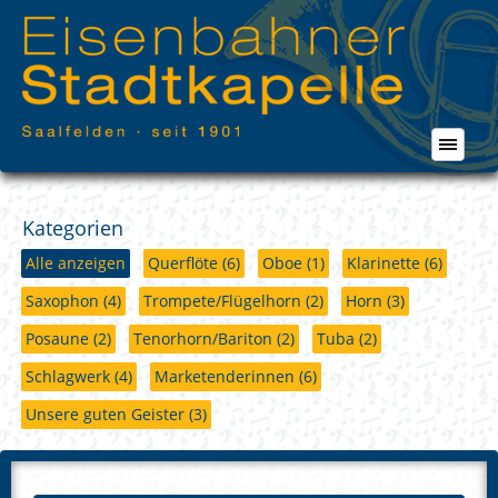
Kategorien
Alle anzeigen
Querflöte
(6)
Oboe
(1)
Klarinette
(6)
Saxophon
(4)
Trompete/Flügelhorn
(2)
Horn
(3)
Posaune
(2)
Tenorhorn/Bariton
(2)
Tuba
(2)
Schlagwerk
(4)
Marketenderinnen
(6)
Unsere guten Geister
(3)