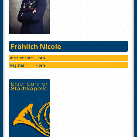
Fröhlich Nicole
Instrumente:
Horn
Register:
Horn