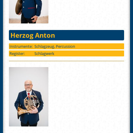
Herzog Anton
Instrumente:
Schlagzeug, Percussion
Register:
Schlagwerk