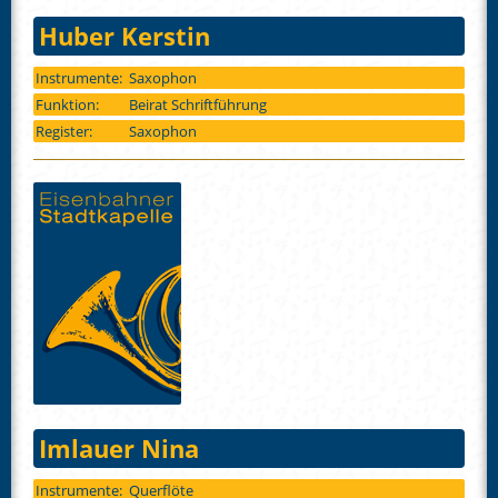
Huber Kerstin
Instrumente:
Saxophon
Funktion:
Beirat Schriftführung
Register:
Saxophon
Imlauer Nina
Instrumente:
Querflöte