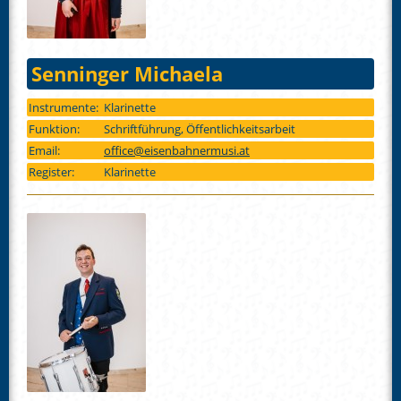
Senninger Michaela
Instrumente:
Klarinette
Funktion:
Schriftführung, Öffentlichkeitsarbeit
Email:
office@eisenbahnermusi.at
Register:
Klarinette