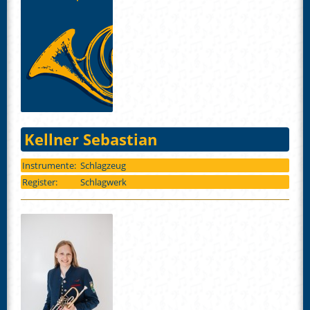
Kellner Sebastian
Instrumente:
Schlagzeug
Register:
Schlagwerk