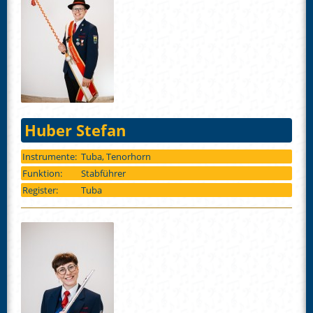
Huber Stefan
Instrumente:
Tuba, Tenorhorn
Funktion:
Stabführer
Register:
Tuba