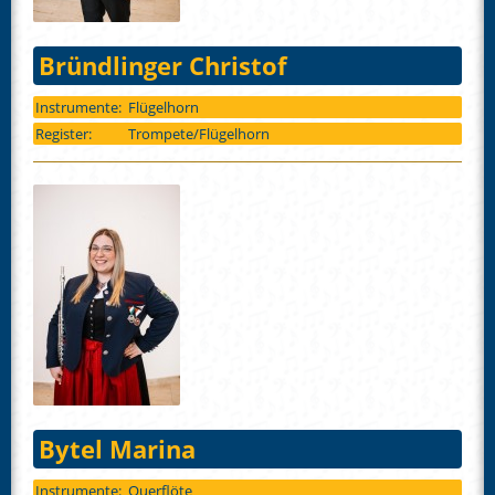
Bründlinger Christof
Instrumente:
Flügelhorn
Register:
Trompete/Flügelhorn
Bytel Marina
Instrumente:
Querflöte