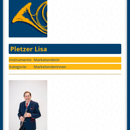
Pletzer Lisa
Instrumente:
Marketenderin
Kategorie:
Marketenderinnen