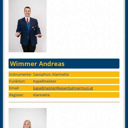
Wimmer Andreas
Instrumente:
Saxophon, Klarinette
Funktion:
Kapellmeister
Email:
kapellmeister@eisenbahnermusi.at
Register:
Klarinette