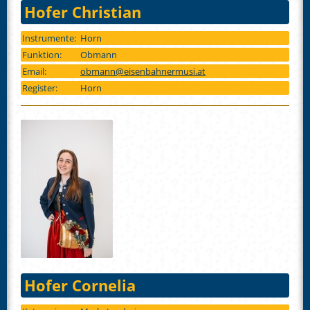
Hofer Christian
Instrumente:
Horn
Funktion:
Obmann
Email:
obmann@eisenbahnermusi.at
Register:
Horn
Hofer Cornelia