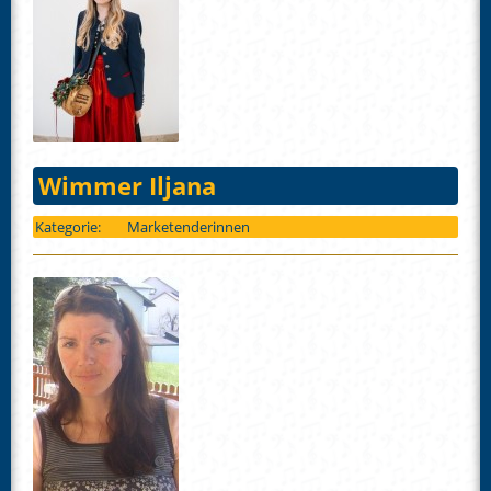
Wimmer Iljana
Kategorie:
Marketenderinnen