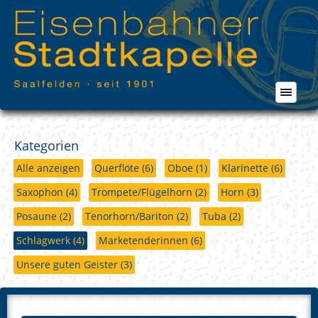
Kategorien
Alle anzeigen
Querflöte
(6)
Oboe
(1)
Klarinette
(6)
Saxophon
(4)
Trompete/Flügelhorn
(2)
Horn
(3)
Posaune
(2)
Tenorhorn/Bariton
(2)
Tuba
(2)
Schlagwerk
(4)
Marketenderinnen
(6)
Unsere guten Geister
(3)