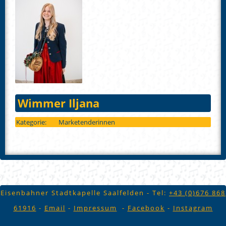
Wimmer Iljana
Kategorie:
Marketenderinnen
Eisenbahner Stadtkapelle Saalfelden - Tel:
+43 (
0)676 868
61916
-
Email
-
Impressum
-
Facebook
-
Instagram