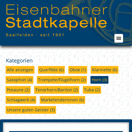
Kategorien
Alle anzeigen
Querflöte
(6)
Oboe
(1)
Klarinette
(6)
Saxophon
(4)
Trompete/Flügelhorn
(2)
Horn
(3)
Posaune
(2)
Tenorhorn/Bariton
(2)
Tuba
(2)
Schlagwerk
(4)
Marketenderinnen
(6)
Unsere guten Geister
(3)