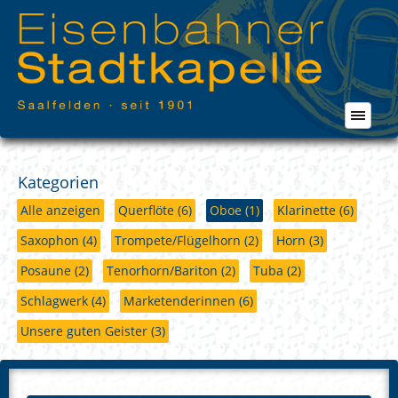
Kategorien
Alle anzeigen
Querflöte
(6)
Oboe
(1)
Klarinette
(6)
Saxophon
(4)
Trompete/Flügelhorn
(2)
Horn
(3)
Posaune
(2)
Tenorhorn/Bariton
(2)
Tuba
(2)
Schlagwerk
(4)
Marketenderinnen
(6)
Unsere guten Geister
(3)