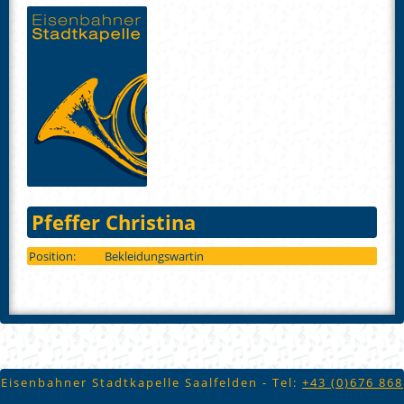
Pfeffer Christina
Position:
Bekleidungswartin
Eisenbahner Stadtkapelle Saalfelden - Tel:
+43 (
0)676 868