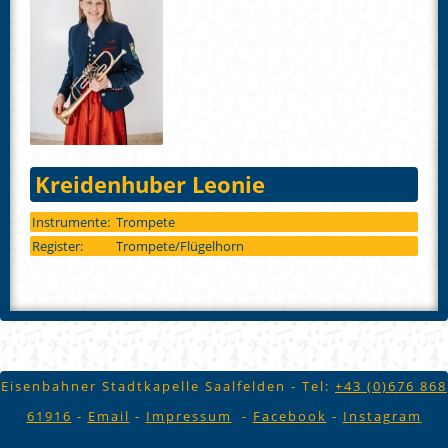
Kreidenhuber Leonie
Instrumente:
Trompete
Register:
Trompete/Flügelhorn
Eisenbahner Stadtkapelle Saalfelden - Tel:
+43 (
0)676 868
61916
-
Email
-
Impressum
-
Facebook
-
Instagram