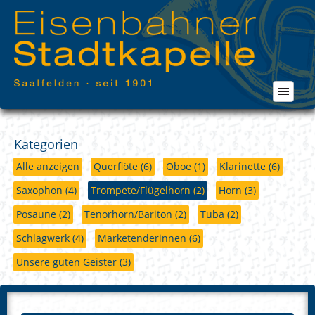
Kategorien
Alle anzeigen
Querflöte
(6)
Oboe
(1)
Klarinette
(6)
Saxophon
(4)
Trompete/Flügelhorn
(2)
Horn
(3)
Posaune
(2)
Tenorhorn/Bariton
(2)
Tuba
(2)
Schlagwerk
(4)
Marketenderinnen
(6)
Unsere guten Geister
(3)