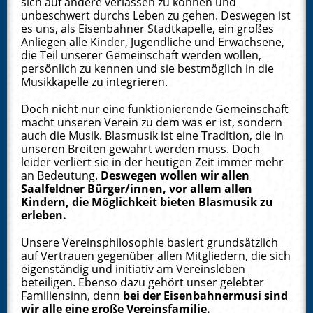
sich auf andere verlassen zu können und
unbeschwert durchs Leben zu gehen. Deswegen ist
es uns, als Eisenbahner Stadtkapelle, ein großes
Anliegen alle Kinder, Jugendliche und Erwachsene,
die Teil unserer Gemeinschaft werden wollen,
persönlich zu kennen und sie bestmöglich in die
Musikkapelle zu integrieren.
Doch nicht nur eine funktionierende Gemeinschaft
macht unseren Verein zu dem was er ist, sondern
auch die Musik. Blasmusik ist eine Tradition, die in
unseren Breiten gewahrt werden muss. Doch
leider verliert sie in der heutigen Zeit immer mehr
an Bedeutung.
Deswegen wollen wir allen
Saalfeldner Bürger/innen, vor allem allen
Kindern, die Möglichkeit bieten Blasmusik zu
erleben.
Unsere Vereinsphilosophie basiert grundsätzlich
auf Vertrauen gegenüber allen Mitgliedern, die sich
eigenständig und initiativ am Vereinsleben
beteiligen. Ebenso dazu gehört unser gelebter
Familiensinn, denn
bei der Eisenbahnermusi sind
wir alle eine große Vereinsfamilie.